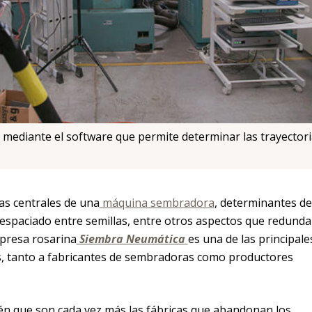
 mediante el software que permite determinar las trayector
as centrales de una
máquina sembradora
, determinantes de
 espaciado entre semillas, entre otros aspectos que redund
mpresa rosarina
Siembra Neumática
es una de las principale
, tanto a fabricantes de sembradoras como productores
én que son cada vez más las fábricas que abandonan los