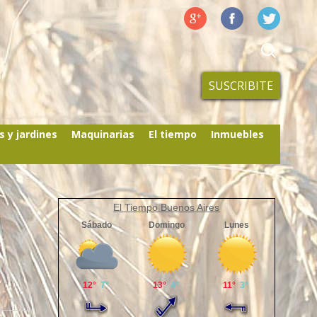
SUSCRIBITE
s y jardines
Maquinarias
El tiempo
Inmuebles
El Tiempo Buenos Aires