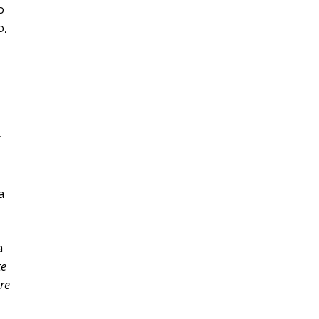
o
o,
r
a
a
te
re