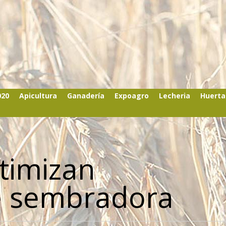
020
Apicultura
Ganadería
Expoagro
Lecheria
Huerta
timizan
de sembradora