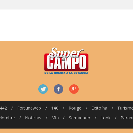
442
/
Fortunaweb
/
140
/
Rouge
/
Exitoína
/
Turism
Hombre
/
Noticias
/
Mía
/
Semanario
/
Look
/
Parab