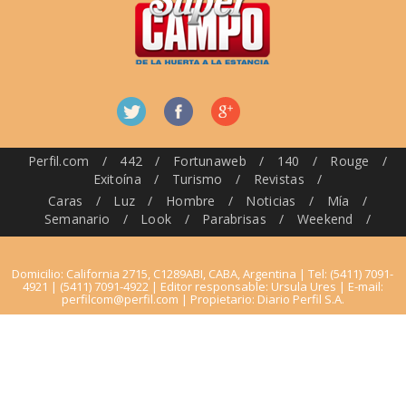
Perfil.com
/
442
/
Fortunaweb
/
140
/
Rouge
/
Exitoína
/
Turismo
/
Revistas
/
Caras
/
Luz
/
Hombre
/
Noticias
/
Mía
/
Semanario
/
Look
/
Parabrisas
/
Weekend
/
Domicilio: California 2715, C1289ABI, CABA, Argentina | Tel: (5411) 7091-
4921 | (5411) 7091-4922 | Editor responsable: Ursula Ures | E-mail:
perfilcom@perfil.com
| Propietario: Diario Perfil S.A.