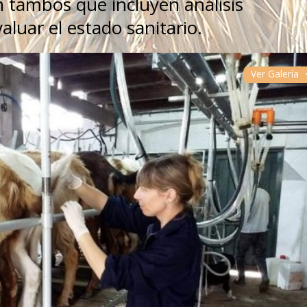
n tambos que incluyen análisis
aluar el estado sanitario.
Ver Galería