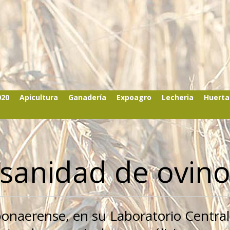
020
Apicultura
Ganadería
Expoagro
Lecheria
Huerta
 sanidad de ovin
 bonaerense, en su Laboratorio Central