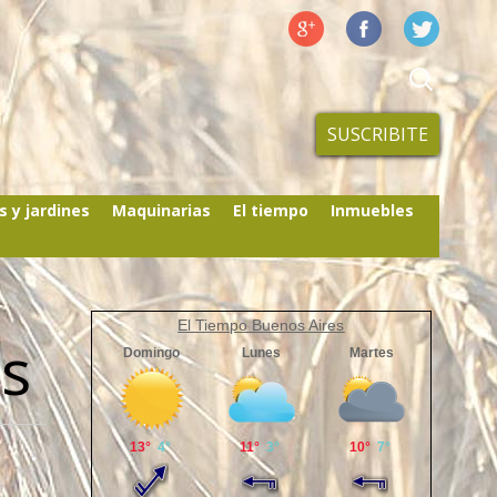
SUSCRIBITE
s y jardines
Maquinarias
El tiempo
Inmuebles
El Tiempo Buenos Aires
os