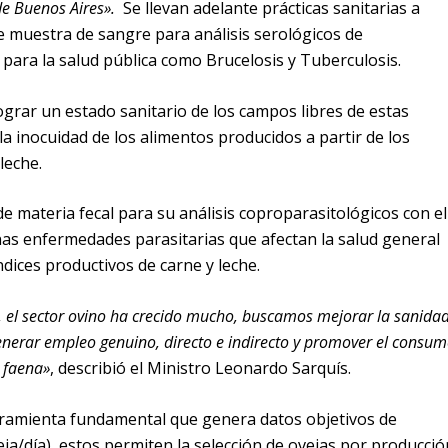
de Buenos Aires».
Se llevan adelante prácticas sanitarias a
 muestra de sangre para análisis serológicos de
ara la salud pública como Brucelosis y Tuberculosis.
ograr un estado sanitario de los campos libres de estas
 inocuidad de los alimentos producidos a partir de los
leche.
materia fecal para su análisis coproparasitológicos con el
nas enfermedades parasitarias que afectan la salud general
dices productivos de carne y leche.
s, el sector ovino ha crecido mucho, buscamos mejorar la sanidad
generar empleo genuino, directo e indirecto y promover el consu
 faena»
, describió el Ministro Leonardo Sarquís.
rramienta fundamental que genera datos objetivos de
eja/día), estos permiten la selección de ovejas por producció