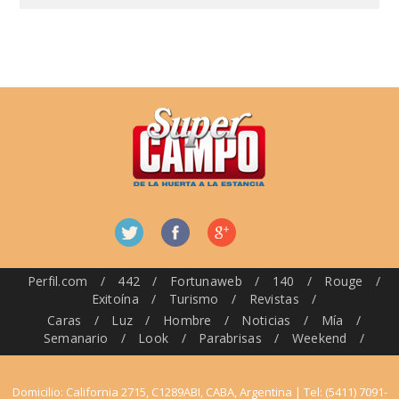
Perfil.com
/
442
/
Fortunaweb
/
140
/
Rouge
/
Exitoína
/
Turismo
/
Revistas
/
Caras
/
Luz
/
Hombre
/
Noticias
/
Mía
/
Semanario
/
Look
/
Parabrisas
/
Weekend
/
Domicilio: California 2715, C1289ABI, CABA, Argentina | Tel: (5411) 7091-