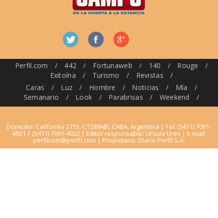
Perfil.com
/
442
/
Fortunaweb
/
140
/
Rouge
/
Exitoína
/
Turismo
/
Revistas
/
Caras
/
Luz
/
Hombre
/
Noticias
/
Mía
/
Semanario
/
Look
/
Parabrisas
/
Weekend
/
Domicilio: California 2715, C1289ABI, CABA, Argentina | Tel: (5411) 7091-
4921 | (5411) 7091-4922 | Editor responsable: Ursula Ures | E-mail:
perfilcom@perfil.com
| Propietario: Diario Perfil S.A.