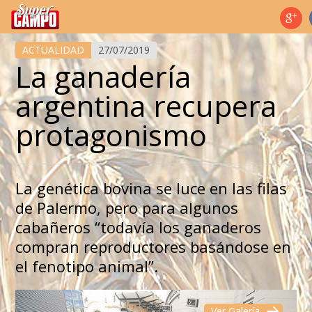
Temas de hoy
ACTUALIDAD
27/07/2019
La ganadería
argentina recupera
protagonismo
La genética bovina se luce en las filas
de Palermo, pero para algunos
cabañeros “todavía los ganaderos
compran reproductores basándose en
el fenotipo animal”.
Ver Galería