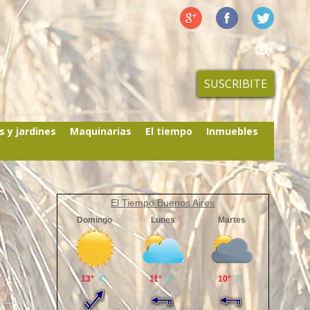
SUSCRIBITE
s y jardines
Maquinarias
El tiempo
Inmuebles
El Tiempo Buenos Aires