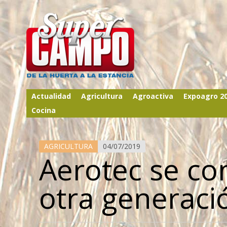
Actualidad
Agricultura
Agroactiva
Expoagro 2
Cocina
AGRICULTURA
04/07/2019
Aerotec se co
otra generaci