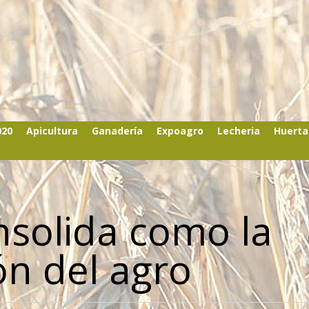
020
Apicultura
Ganadería
Expoagro
Lecheria
Huerta
nsolida como la
ón del agro