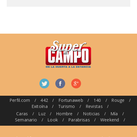
Perfil.com
/
442
/
Fortunaweb
/
140
/
Rouge
/
Exitoína
/
Turismo
/
Revistas
/
Caras
/
Luz
/
Hombre
/
Noticias
/
Mía
/
Semanario
/
Look
/
Parabrisas
/
Weekend
/