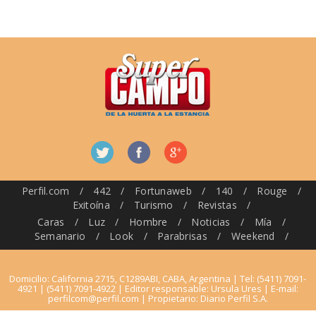
Perfil.com
/
442
/
Fortunaweb
/
140
/
Rouge
/
Exitoína
/
Turismo
/
Revistas
/
Caras
/
Luz
/
Hombre
/
Noticias
/
Mía
/
Semanario
/
Look
/
Parabrisas
/
Weekend
/
Domicilio: California 2715, C1289ABI, CABA, Argentina | Tel: (5411) 7091-
4921 | (5411) 7091-4922 | Editor responsable: Ursula Ures | E-mail:
perfilcom@perfil.com
| Propietario: Diario Perfil S.A.