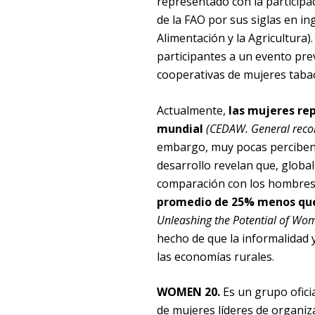
representado con la participa
de la FAO por sus siglas en in
Alimentación y la Agricultura).
participantes a un evento pre
cooperativas de mujeres tabac
Actualmente,
las mujeres re
mundial
(CEDAW. General reco
embargo, muy pocas perciben 
desarrollo revelan que, globa
comparación con los hombres 
promedio de 25% menos que
Unleashing the Potential of Wo
hecho de que la informalidad 
las economías rurales.
WOMEN 20.
Es un grupo oficia
de mujeres líderes de organiza