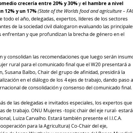
romedio crecería entre 20% y 30%
y
el hambre a nivel
un 12% y un 17%
(State of the Worlds food and agriculture – FA
e todo el año, delegadas, expertos, líderes de los sectores
ntes de la sociedad civil dialogaron evaluando las principale
 enfrentan y que profundizan la brecha de género en el
n y consolidan las recomendaciones que luego serán insum
ujer rural para el comunicado final que el W20 presentará a
ón, Susana Balbo, Chair del grupo de afinidad, presidirá la
ización en el diálogo de los 4 ejes de trabajo, dando paso 
ernacional de consolidación y consenso del comunicado final.
ás de las delegadas e invitados especiales, los expertos que
s de trabajo. ONU Mujeres -topic chair del eje rural- estará
onal, Luiza Carvalho. Estará también presente el I.I.C.A.
ooperación para la Agricultura) Co-Chair del eje,