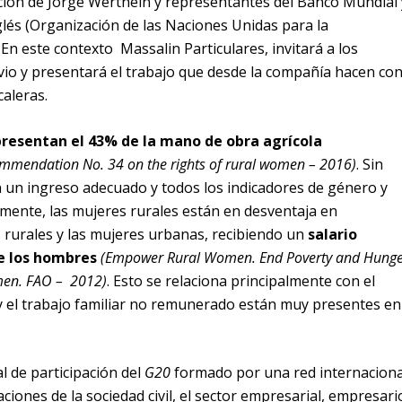
ción de Jorge Werthein y representantes del Banco Mundial 
glés (Organización de las Naciones Unidas para la
 En este contexto Massalin Particulares, invitará a los
vio y presentará el trabajo que desde la compañía hacen co
aleras.
presentan el 43% de la mano de obra agrícola
mmendation No. 34 on the rights of rural women – 2016)
. Sin
un ingreso adecuado y todos los indicadores de género y
lmente, las mujeres rurales están en desventaja en
rurales y las mujeres urbanas, recibiendo un
salario
 los hombres
(Empower Rural Women. End Poverty and Hunge
men. FAO – 2012)
. Esto se relaciona principalmente con el
y el trabajo familiar no remunerado están muy presentes en
l de participación del
G20
formado por una red internaciona
ciones de la sociedad civil, el sector empresarial, empresari