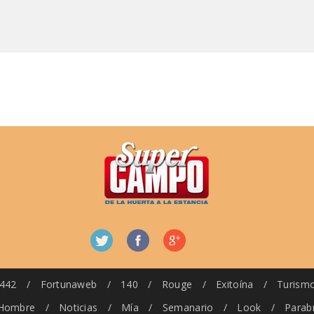
442
/
Fortunaweb
/
140
/
Rouge
/
Exitoína
/
Turism
Hombre
/
Noticias
/
Mía
/
Semanario
/
Look
/
Parab