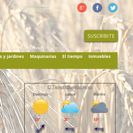
SUSCRIBITE
s y jardines
Maquinarias
El tiempo
Inmuebles
El Tiempo Buenos Aires