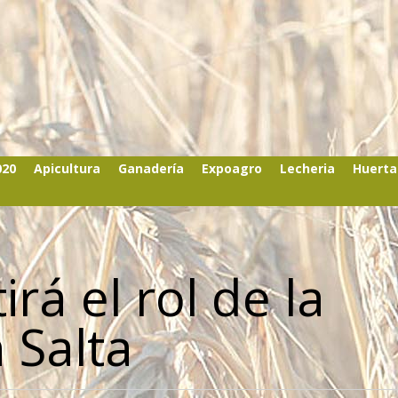
020
Apicultura
Ganadería
Expoagro
Lecheria
Huerta
rá el rol de la
 Salta