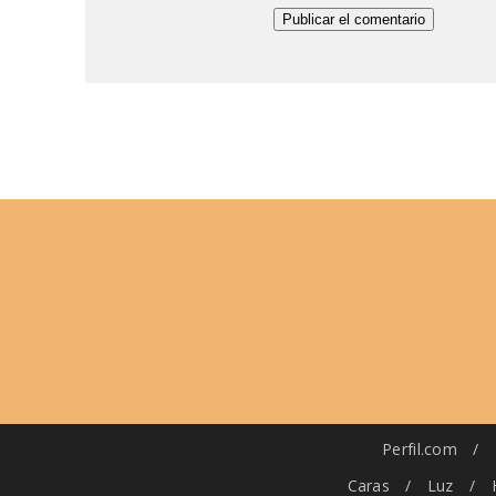
Perfil.com
/
Caras
/
Luz
/