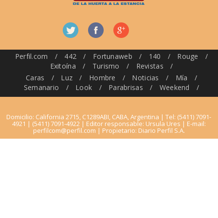
Perfil.com
/
442
/
Fortunaweb
/
140
/
Rouge
/
Exitoína
/
Turismo
/
Revistas
/
Caras
/
Luz
/
Hombre
/
Noticias
/
Mía
/
Semanario
/
Look
/
Parabrisas
/
Weekend
/
Domicilio: California 2715, C1289ABI, CABA, Argentina | Tel: (5411) 7091-
4921 | (5411) 7091-4922 | Editor responsable: Ursula Ures | E-mail:
perfilcom@perfil.com
| Propietario: Diario Perfil S.A.