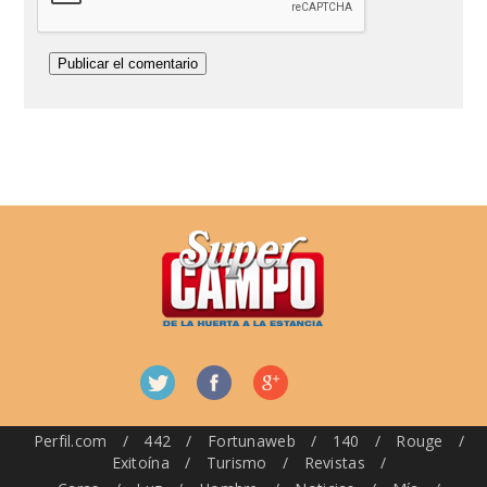
Perfil.com
/
442
/
Fortunaweb
/
140
/
Rouge
/
Exitoína
/
Turismo
/
Revistas
/