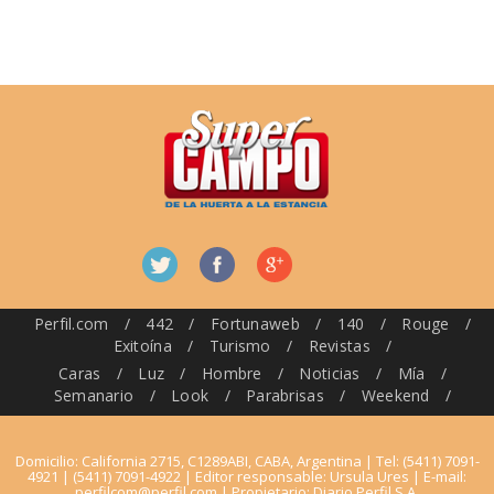
Perfil.com
/
442
/
Fortunaweb
/
140
/
Rouge
/
Exitoína
/
Turismo
/
Revistas
/
Caras
/
Luz
/
Hombre
/
Noticias
/
Mía
/
Semanario
/
Look
/
Parabrisas
/
Weekend
/
Domicilio: California 2715, C1289ABI, CABA, Argentina | Tel: (5411) 7091-
4921 | (5411) 7091-4922 | Editor responsable: Ursula Ures | E-mail:
perfilcom@perfil.com
| Propietario: Diario Perfil S.A.