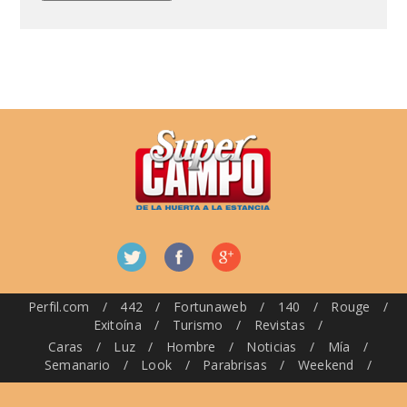
Perfil.com
/
442
/
Fortunaweb
/
140
/
Rouge
/
Exitoína
/
Turismo
/
Revistas
/
Caras
/
Luz
/
Hombre
/
Noticias
/
Mía
/
Semanario
/
Look
/
Parabrisas
/
Weekend
/