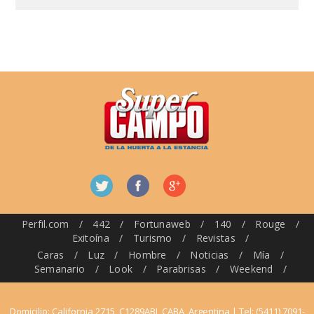
Perfil.com
/
442
/
Fortunaweb
/
140
/
Rouge
/
Exitoína
/
Turismo
/
Revistas
/
Caras
/
Luz
/
Hombre
/
Noticias
/
Mía
/
Semanario
/
Look
/
Parabrisas
/
Weekend
/
Domicilio: California 2715, C1289ABI, CABA, Argentina | Tel: (5411) 7091-