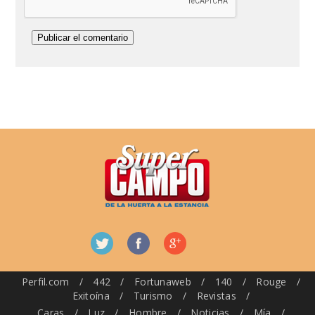
Perfil.com
/
442
/
Fortunaweb
/
140
/
Rouge
/
Exitoína
/
Turismo
/
Revistas
/
Caras
/
Luz
/
Hombre
/
Noticias
/
Mía
/