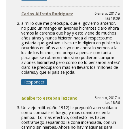
Carlos Alfredo Rodriguez
6 enero, 2017 a
las 19:09
a mi lo que me preocupa, que el govierno anterior,
no puso un mango en aviones hidrantes,claro ahora
vemos la carencia que hay y esto viene de muchos
años atras y nunca hizieron nada al respecto,me
gustaria que gustavo silvestre lo digiera en publico lo
ocurridos en años atras yn que ahora lo vemos a la
luz de los hechos,¡me pongo a pensar con tanta
plata que se robaron mira si no pudieron comprar
aviones hidrantes! pero como no lo pensaron antes?
claro se preocuparon mas en llevars los millones de
dolares,y que el pais se joda.
Responder
adalberto esteban lezcano
6 enero, 2017 a
las 18:36
Un viejo militar(año 1912) le preguntó a un soldado
como combatir el fuego, y mas cuando es en la
pampa.- Lo mas efectivo, contestó- es hacer
contrafuego,separando la zona incendiada, con un
camino sin hierbas.-Ahora no hay máquinas para