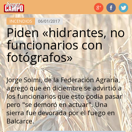
Temas de hoy
INCENDIOS
06/01/2017
Piden «hidrantes, no
funcionarios con
fotógrafos»
Jorge Solmi, de la Federación Agraria,
agregó que en diciembre se advirtió a
los funcionarios que esto podía pasar
pero "se demoró en actuar". Una
sierra fue devorada por el fuego en
Balcarce.