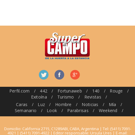
Perfil.com
/
442
/
Fortunaweb
/
140
/
Rouge
/
Exitoína
/
Turismo
/
Revistas
/
Caras
/
Luz
/
Hombre
/
Noticias
/
Mía
/
Semanario
/
Look
/
Parabrisas
/
Weekend
/
Domicilio: California 2715, C1289ABI, CABA, Argentina | Tel: (5411) 7091-
4921 | (5411) 7091-4922 | Editor responsable: Ursula Ures | E-mail: