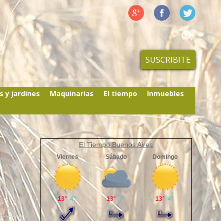
SUSCRIBITE
s y jardines
Maquinarias
El tiempo
Inmuebles
El Tiempo Buenos Aires