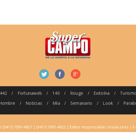
442
/
Fortunaweb
/
140
/
Rouge
/
Exitoína
/
Turism
Hombre
/
Noticias
/
Mía
/
Semanario
/
Look
/
Parab
l: (5411) 7091-4921 | (5411) 7091-4922 | Editor responsable: Ursula Ures | E