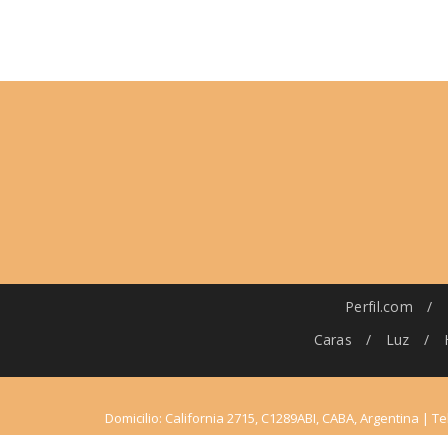
Perfil.com
/
Caras
/
Luz
/
Domicilio: California 2715, C1289ABI, CABA, Argentina | Te