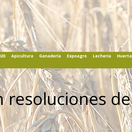
020
Apicultura
Ganadería
Expoagro
Lecheria
Huerta
n resoluciones de