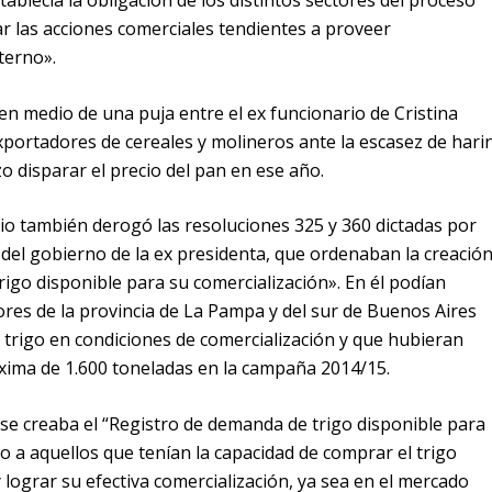
ablecía la obligación de los distintos sectores del proceso
ar las acciones comerciales tendientes a proveer
terno».
n medio de una puja entre el ex funcionario de Cristina
xportadores de cereales y molineros ante la escasez de hari
o disparar el precio del pan en ese año.
cio también derogó las resoluciones 325 y 360 dictadas por
el gobierno de la ex presidenta, que ordenaban la creació
rigo disponible para su comercialización». En él podían
res de la provincia de La Pampa y del sur de Buenos Aires
e trigo en condiciones de comercialización y que hubieran
ima de 1.600 toneladas en la campaña 2014/15.
e creaba el “Registro de demanda de trigo disponible para
o a aquellos que tenían la capacidad de comprar el trigo
 lograr su efectiva comercialización, ya sea en el mercado