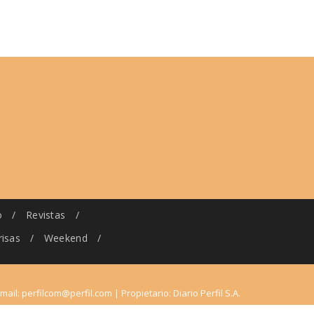
o
/
Revistas
/
risas
/
Weekend
/
-mail:
perfilcom@perfil.com
| Propietario: Diario Perfil S.A.