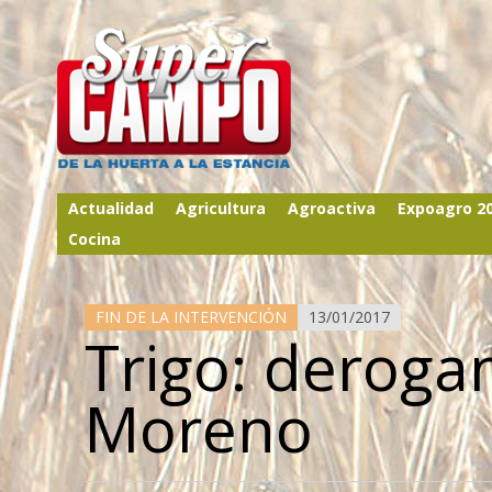
Actualidad
Agricultura
Agroactiva
Expoagro 2
Cocina
FIN DE LA INTERVENCIÓN
13/01/2017
Trigo: deroga
Moreno