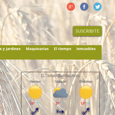
SUSCRIBITE
s y jardines
Maquinarias
El tiempo
Inmuebles
El Tiempo Buenos Aires