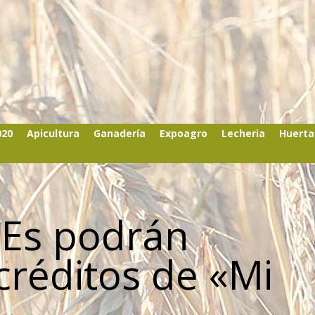
020
Apicultura
Ganadería
Expoagro
Lecheria
Huerta
MEs podrán
créditos de «Mi