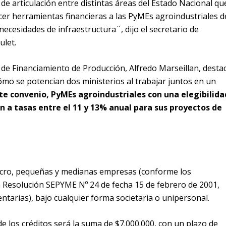
de articulación entre distintas áreas del Estado Nacional qu
cer herramientas financieras a las PyMEs agroindustriales d
necesidades de infraestructura¨, dijo el secretario de
ulet.
o de Financiamiento de Producción, Alfredo Marseillan, desta
ómo se potencian dos ministerios al trabajar juntos en un
ste convenio, PyMEs agroindustriales con una elegibilida
n a tasas entre el 11 y 13% anual para sus proyectos de
micro, pequeñas y medianas empresas (conforme los
 Resolución SEPYME Nº 24 de fecha 15 de febrero de 2001,
ntarias), bajo cualquier forma societaria o unipersonal.
e los créditos será la suma de $7.000.000, con un plazo de