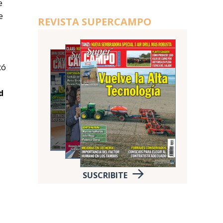
e
e
REVISTA SUPERCAMPO
có
d
SUSCRIBITE