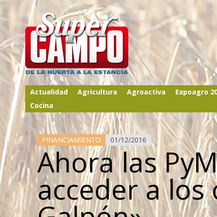
Actualidad
Agricultura
Agroactiva
Expoagro 2
Cocina
FINANCIAMIENTO
01/12/2016
Ahora las Py
acceder a los 
Galpón»