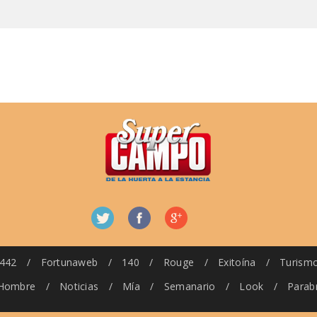
442
/
Fortunaweb
/
140
/
Rouge
/
Exitoína
/
Turism
Hombre
/
Noticias
/
Mía
/
Semanario
/
Look
/
Parab