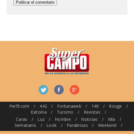
Perfil.com
/
442
/
Fortunaweb
/
140
/
Rouge
/
Exitoína
/
Turismo
/
Revistas
/
Caras
/
Luz
/
Hombre
/
Noticias
/
Mía
/
Semanario
/
Look
/
Parabrisas
/
Weekend
/