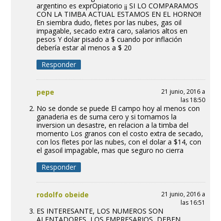
argentino es exprOpiatorio ¡¡ SI LO COMPARAMOS
CON LA TIMBA ACTUAL ESTAMOS EN EL HORNO!!
En siembra dudo, fletes por las nubes, gas oil
impagable, secado extra caro, salarios altos en
pesos Y dolar pisado a $ cuando por inflación
debería estar al menos a $ 20
Responder
pepe
21 junio, 2016 a
las 18:50
No se donde se puede El campo hoy al menos con
ganaderia es de suma cero y si tomamos la
inversion un desastre, en relacion a la timba del
momento Los granos con el costo extra de secado,
con los fletes por las nubes, con el dolar a $14, con
el gasoil impagable, mas que seguro no cierra
Responder
rodolfo obeide
21 junio, 2016 a
las 16:51
ES INTERESANTE, LOS NUMEROS SON
ALENTADORES, LOS EMPRESARIOS, DEBEN