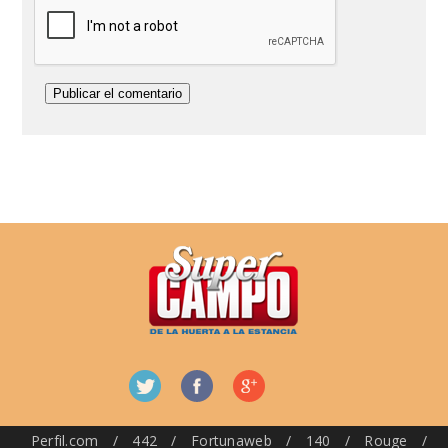
Perfil.com
/
442
/
Fortunaweb
/
140
/
Rouge
/