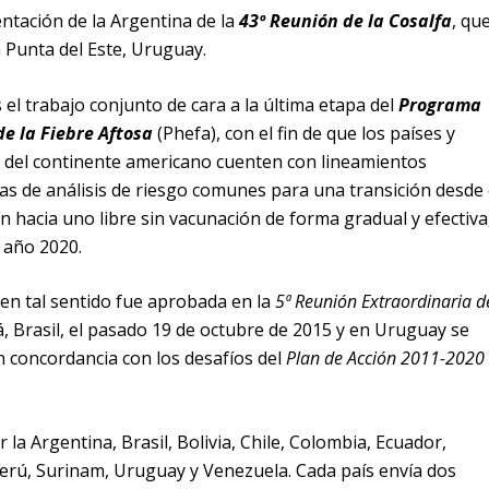
entación de la Argentina de la
43º Reunión de la Cosalfa
, qu
en Punta del Este, Uruguay.
s el trabajo conjunto de cara a la última etapa del
Programa
e la Fiebre Aftosa
(Phefa), con el fin de que los países y
d del continente americano cuenten con lineamientos
s de análisis de riesgo comunes para una transición desde 
n hacia uno libre sin vacunación de forma gradual y efectiva
 año 2020.
en tal sentido fue aprobada en la
5ª Reunión Extraordinaria d
á, Brasil, el pasado 19 de octubre de 2015 y en Uruguay se
en concordancia con los desafíos del
Plan de Acción 2011-2020
 la Argentina, Brasil, Bolivia, Chile, Colombia, Ecuador,
rú, Surinam, Uruguay y Venezuela. Cada país envía dos