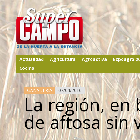
Actualidad
Agricultura
Agroactiva
Expoagro 2
Cocina
GANADERÍA
07/04/2016
La región, en 
de aftosa sin