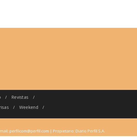
o
/
Revistas
/
risas
/
Weekend
/
-mail:
perfilcom@perfil.com
| Propietario: Diario Perfil S.A.