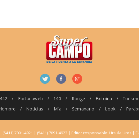
442
/
Fortunaweb
/
140
/
Rouge
/
Exitoína
/
Turism
Hombre
/
Noticias
/
Mía
/
Semanario
/
Look
/
Parab
l: (5411) 7091-4921 | (5411) 7091-4922 | Editor responsable: Ursula Ures | E