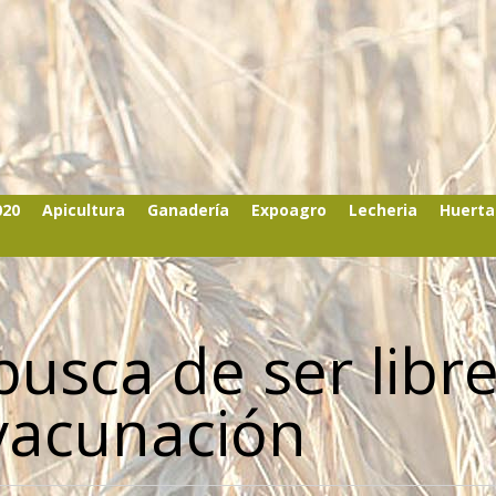
020
Apicultura
Ganadería
Expoagro
Lecheria
Huerta
busca de ser libr
 vacunación