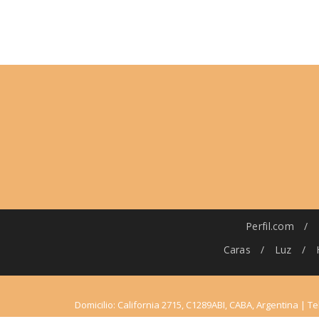
Perfil.com
/
Caras
/
Luz
/
Domicilio: California 2715, C1289ABI, CABA, Argentina | Te