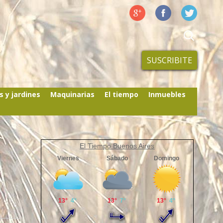
SUSCRIBITE
s y jardines
Maquinarias
El tiempo
Inmuebles
El Tiempo Buenos Aires
e