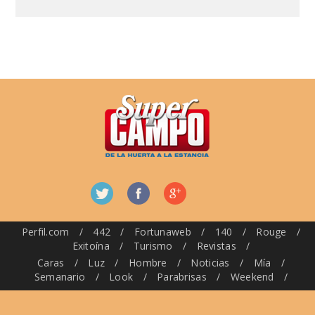
Perfil.com
/
442
/
Fortunaweb
/
140
/
Rouge
/
Exitoína
/
Turismo
/
Revistas
/
Caras
/
Luz
/
Hombre
/
Noticias
/
Mía
/
Semanario
/
Look
/
Parabrisas
/
Weekend
/