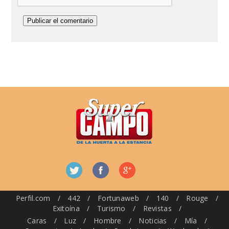
Perfil.com
/
442
/
Fortunaweb
/
140
/
Rouge
/
Exitoína
/
Turismo
/
Revistas
/
Caras
/
Luz
/
Hombre
/
Noticias
/
Mía
/