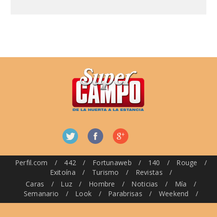
Perfil.com
/
442
/
Fortunaweb
/
140
/
Rouge
/
Exitoína
/
Turismo
/
Revistas
/
Caras
/
Luz
/
Hombre
/
Noticias
/
Mía
/
Semanario
/
Look
/
Parabrisas
/
Weekend
/