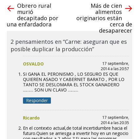
Obrero rural
Más de cien
murió
alimentos
decapitado por
originarios están
una enfardadora
cerca de
desaparecer
2 pensamientos en “Carne: aseguran que es
posible duplicar la producción”
OSVALDO
17 septiembre,
2014 a las 20:57
SI GANA EL PERONISMO , LO SEGURO ES QUE
QUIEREN ASADO Y CABERNET BARATO , POR LO
TANTO SE DESLOMARA EL STOCK GANADERO
……… SON UN CLAVO ………
Responder
Ricardo
17 septiembre,
2014 a las 20:35
En el contexto actual,de total incertidumbre hacia el
futuro.Quien se arriesga a invertir hoy en un negocio
con resultados a 2 años ? Si gana las proximas