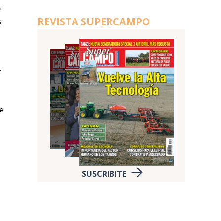
o
REVISTA SUPERCAMPO
s
y
se
SUSCRIBITE