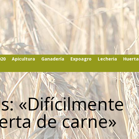
020
Apicultura
Ganadería
Expoagro
Lecheria
Huerta
s: «Difícilmente
erta de carne»