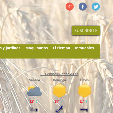
SUSCRIBITE
s y jardines
Maquinarias
El tiempo
Inmuebles
El Tiempo Buenos Aires