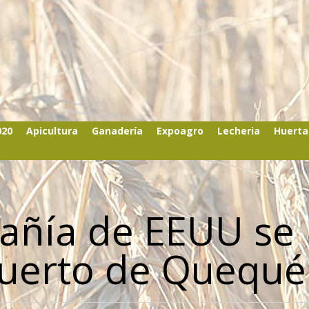
020
Apicultura
Ganadería
Expoagro
Lecheria
Huerta
añía de EEUU se
puerto de Quequ