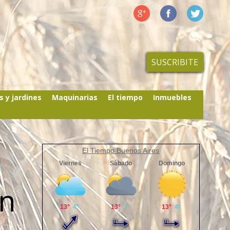
SUSCRIBITE
s y jardines
Maquinarias
El tiempo
Inmuebles
El Tiempo Buenos Aires
én