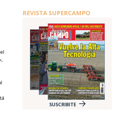
REVISTA SUPERCAMPO
el
»,
l
tá
SUSCRIBITE