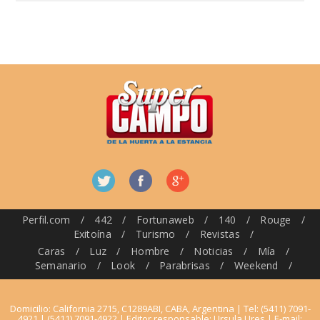
Perfil.com
/
442
/
Fortunaweb
/
140
/
Rouge
/
Exitoína
/
Turismo
/
Revistas
/
Caras
/
Luz
/
Hombre
/
Noticias
/
Mía
/
Semanario
/
Look
/
Parabrisas
/
Weekend
/
Domicilio: California 2715, C1289ABI, CABA, Argentina | Tel: (5411) 7091-
4921 | (5411) 7091-4922 | Editor responsable: Ursula Ures | E-mail: