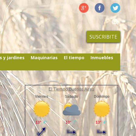
SUSCRIBITE
s y jardines
Maquinarias
El tiempo
Inmuebles
El Tiempo Buenos Aires