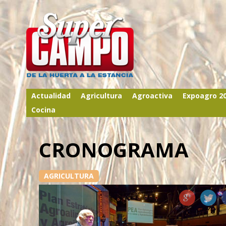
Actualidad
Agricultura
Agroactiva
Expoagro 2
Cocina
CRONOGRAMA
AGRICULTURA