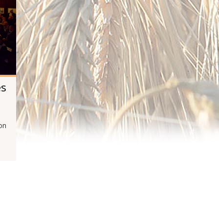
es
on