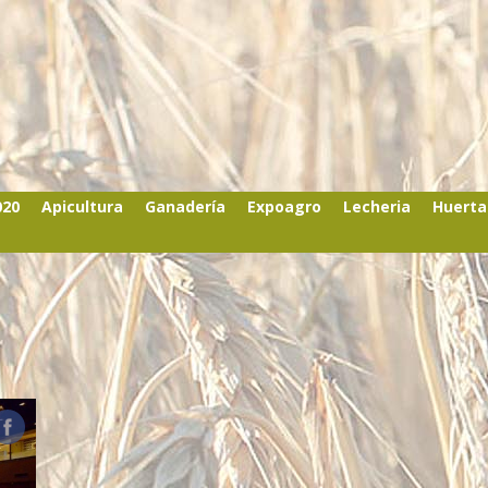
020
Apicultura
Ganadería
Expoagro
Lecheria
Huerta