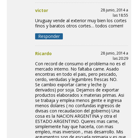
victor
28 junio, 2014 a
las 18:55
Uruguay vende al exterior muy bien los cortes
finos y baratos otros cortes… todos comen!
Responder
Ricardo
28 junio, 2014 a
las 20:29
Con record de consumo el problema no es el
mercado interno. No faltaba carne. Asado
encontras en todo el pais, pero pescado,
cerdo, verdudas y legumbres frescas NO.
Se cambio exportar carne y leche (y
derivados) por soja. Dejamos de exportar
productos elaborados x materias primas. Asi
se trabaja y emplea menos gente e ingresa
menos dolares ( no confundas ingresos de
divisas con recaudacion del gobierno) Una
cosa es la NACION ARGENTINA y otra el
ESTADO ARGENTINO. Queres mas carne,
simplemente hay que hacerla, con mas
empleo, mas inversion , mas desarrollo. Mis
argumentos son de escuela primaria y es que