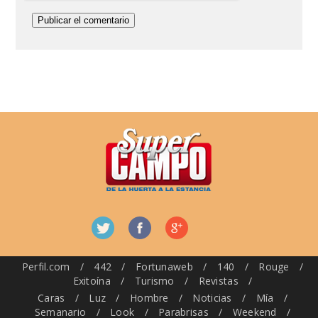
Perfil.com
/
442
/
Fortunaweb
/
140
/
Rouge
/
Exitoína
/
Turismo
/
Revistas
/
Caras
/
Luz
/
Hombre
/
Noticias
/
Mía
/
Semanario
/
Look
/
Parabrisas
/
Weekend
/