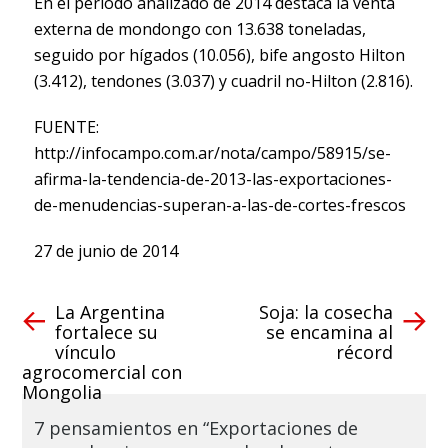
En el período analizado de 2014 destaca la venta
externa de mondongo con 13.638 toneladas,
seguido por hígados (10.056), bife angosto Hilton
(3.412), tendones (3.037) y cuadril no-Hilton (2.816).
FUENTE:
http://infocampo.com.ar/nota/campo/58915/se-
afirma-la-tendencia-de-2013-las-exportaciones-
de-menudencias-superan-a-las-de-cortes-frescos
27 de junio de 2014
La Argentina
Soja: la cosecha
fortalece su
se encamina al
vínculo
récord
agrocomercial con
Mongolia
7 pensamientos en “Exportaciones de