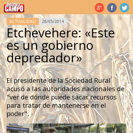
Temas de hoy
ACTUALIDAD
26/05/2014
Etchevehere: «Este
es un gobierno
depredador»
El presidente de la Sociedad Rural
acusó a las autoridades nacionales de
"ver de dónde puede sacar recursos
para tratar de mantenerse en el
poder".