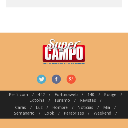
Perfil.com
/
442
/
Fortunaweb
/
140
/
Rouge
/
Exitoína
/
Turismo
/
Revistas
/
Caras
/
Luz
/
Hombre
/
Noticias
/
Mía
/
Semanario
/
Look
/
Parabrisas
/
Weekend
/