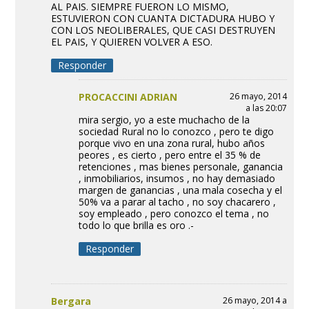
AL PAIS. SIEMPRE FUERON LO MISMO,
ESTUVIERON CON CUANTA DICTADURA HUBO Y
CON LOS NEOLIBERALES, QUE CASI DESTRUYEN
EL PAIS, Y QUIEREN VOLVER A ESO.
Responder
PROCACCINI ADRIAN
26 mayo, 2014
a las 20:07
mira sergio, yo a este muchacho de la
sociedad Rural no lo conozco , pero te digo
porque vivo en una zona rural, hubo años
peores , es cierto , pero entre el 35 % de
retenciones , mas bienes personale, ganancia
, inmobiliarios, insumos , no hay demasiado
margen de ganancias , una mala cosecha y el
50% va a parar al tacho , no soy chacarero ,
soy empleado , pero conozco el tema , no
todo lo que brilla es oro .-
Responder
Bergara
26 mayo, 2014 a