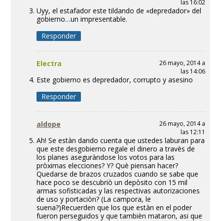
las 16:02
Uyy, el estafador este tildando de «depredador» del
gobierno…un impresentable.
Responder
Electra
26 mayo, 2014 a
las 14:06
Este gobierno es depredador, corrupto y asesino
Responder
aldope
26 mayo, 2014 a
las 12:11
Ah! Se estàn dando cuenta que ustedes laburan para
que este desgobierno regale el dinero a travès de
los planes aseguràndose los votos para las
pròximas elecciones? Y? Què piensan hacer?
Quedarse de brazos cruzados cuando se sabe que
hace poco se descubriò un depòsito con 15 mil
armas sofisticadas y las respectivas autorizaciones
de uso y portaciòn? (La campora, le
suena?)Recuerden que los que estàn en el poder
fueron perseguidos y que tambièn mataron, asi que