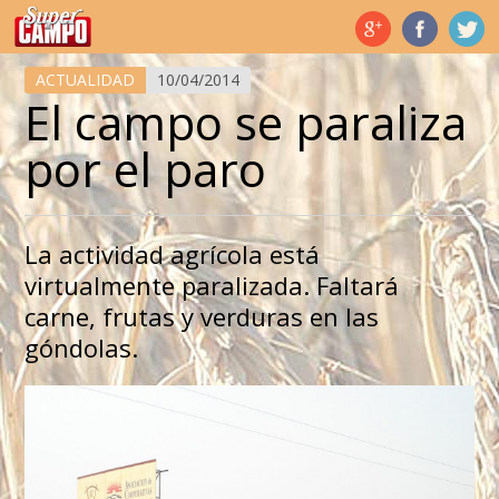
Temas de hoy
ACTUALIDAD
10/04/2014
El campo se paraliza
por el paro
La actividad agrícola está
virtualmente paralizada. Faltará
carne, frutas y verduras en las
góndolas.