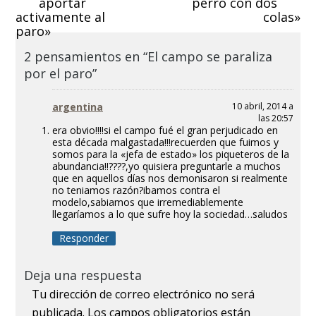
aportar
perro con dos
activamente al
colas»
paro»
2 pensamientos en “El campo se paraliza
por el paro”
argentina
10 abril, 2014 a
las 20:57
era obvio!!!!si el campo fué el gran perjudicado en
esta década malgastada!!!recuerden que fuimos y
somos para la «jefa de estado» los piqueteros de la
abundancia!!????,yo quisiera preguntarle a muchos
que en aquellos días nos demonisaron si realmente
no teniamos razón?ibamos contra el
modelo,sabiamos que irremediablemente
llegaríamos a lo que sufre hoy la sociedad…saludos
Responder
Deja una respuesta
Tu dirección de correo electrónico no será
publicada.
Los campos obligatorios están