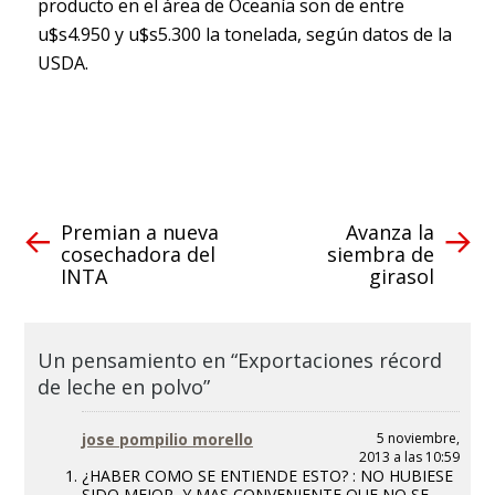
producto en el área de Oceanía son de entre
u$s4.950 y u$s5.300 la tonelada, según datos de la
USDA.
Premian a nueva
Avanza la
cosechadora del
siembra de
INTA
girasol
Un pensamiento en “Exportaciones récord
de leche en polvo”
jose pompilio morello
5 noviembre,
2013 a las 10:59
¿HABER COMO SE ENTIENDE ESTO? : NO HUBIESE
SIDO MEJOR ,Y MAS CONVENIENTE,QUE NO SE