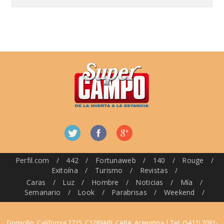
Perfil.com
/
442
/
Fortunaweb
/
140
/
Rouge
/
Exitoína
/
Turismo
/
Revistas
/
Caras
/
Luz
/
Hombre
/
Noticias
/
Mía
/
Semanario
/
Look
/
Parabrisas
/
Weekend
/
Domicilio: California 2715, C1289ABI, CABA, Argentina | Tel: (5411) 7091-