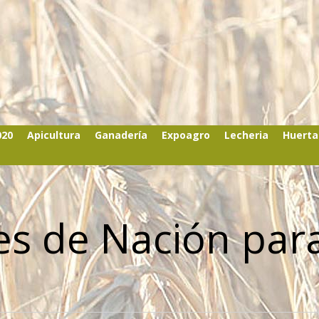
020
Apicultura
Ganadería
Expoagro
Lecheria
Huerta
es de Nación par