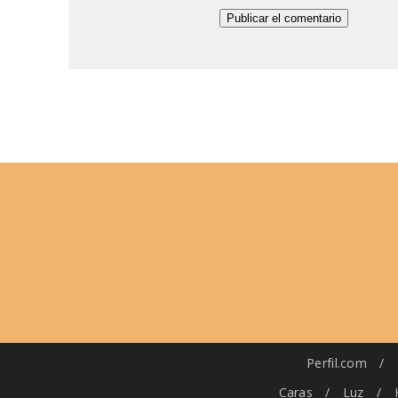
Perfil.com
/
Caras
/
Luz
/