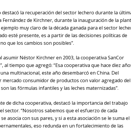
o destacó la recuperación del sector lechero durante la últim
a Fernández de Kirchner, durante la inauguración de la plan
n ejemplo muy claro de la década ganada para el sector leche
do esté presente, es a partir de las decisiones políticas de
no que los cambios son posibles”.
“al asumir Néstor Kirchner en 2003, la cooperativa SanCor
”, al tiempo que agregó: “Esa cooperativa que hace diez año
 una multinacional, este año desembarcó en China. Del
or mercado consumidor de productos con valor agregado del
son las fórmulas infantiles y las leches maternizadas”.
nte de dicha cooperativa, destacó la importancia del trabajo
 del sector. “Nosotros sabemos que el esfuerzo de cada
e asocia con sus pares, y si a esta asociación se le suma el
bernamentales, eso redunda en un fortalecimiento de las