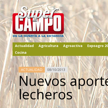
Actualidad
Agricultura
Agroactiva
Expoagro 2
Cocina
ACTUALIDAD
08/10/2013
Nuevos aport
lecheros