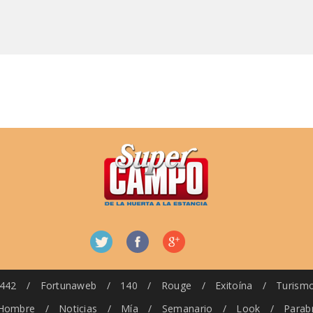
442
/
Fortunaweb
/
140
/
Rouge
/
Exitoína
/
Turism
Hombre
/
Noticias
/
Mía
/
Semanario
/
Look
/
Parab