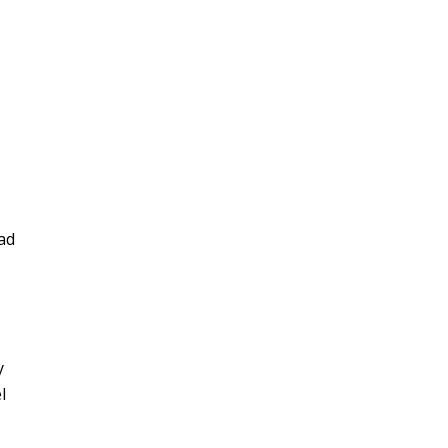
ad
y
l