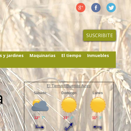
SUSCRIBITE
s y jardines
Maquinarias
El tiempo
Inmuebles
El Tiempo Buenos Aires
a