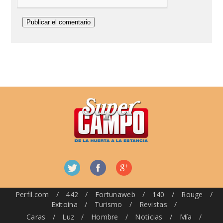
Perfil.com
/
442
/
Fortunaweb
/
140
/
Rouge
/
Exitoína
/
Turismo
/
Revistas
/
Caras
/
Luz
/
Hombre
/
Noticias
/
Mía
/