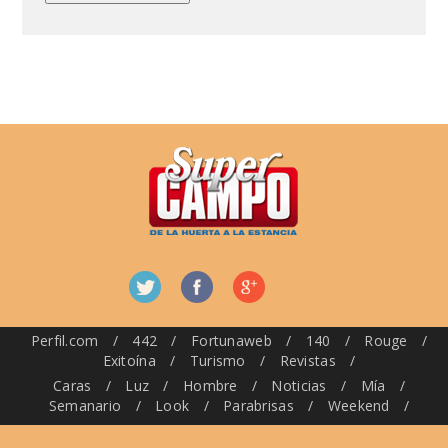
Perfil.com
/
442
/
Fortunaweb
/
140
/
Rouge
/
Exitoína
/
Turismo
/
Revistas
/
Caras
/
Luz
/
Hombre
/
Noticias
/
Mía
/
Semanario
/
Look
/
Parabrisas
/
Weekend
/