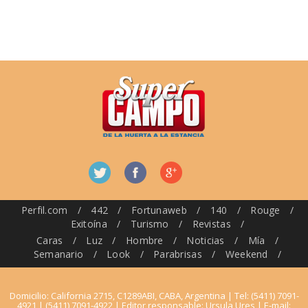
Perfil.com
/
442
/
Fortunaweb
/
140
/
Rouge
/
Exitoína
/
Turismo
/
Revistas
/
Caras
/
Luz
/
Hombre
/
Noticias
/
Mía
/
Semanario
/
Look
/
Parabrisas
/
Weekend
/
Domicilio: California 2715, C1289ABI, CABA, Argentina | Tel: (5411) 7091-
4921 | (5411) 7091-4922 | Editor responsable: Ursula Ures | E-mail: