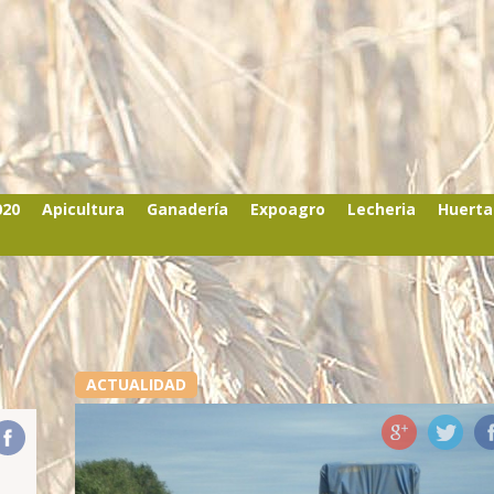
020
Apicultura
Ganadería
Expoagro
Lecheria
Huerta
ACTUALIDAD