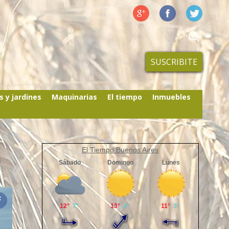
SUSCRIBITE
s y jardines
Maquinarias
El tiempo
Inmuebles
El Tiempo Buenos Aires