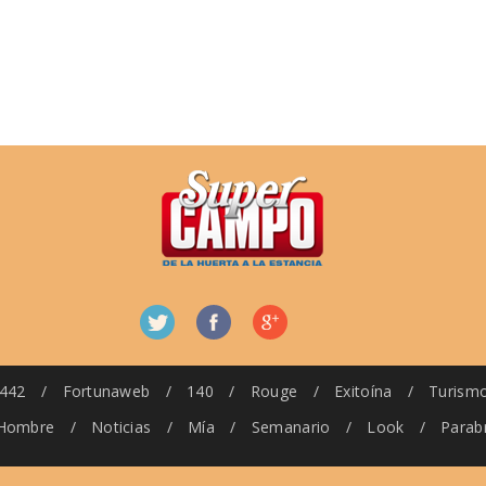
442
/
Fortunaweb
/
140
/
Rouge
/
Exitoína
/
Turism
Hombre
/
Noticias
/
Mía
/
Semanario
/
Look
/
Parab