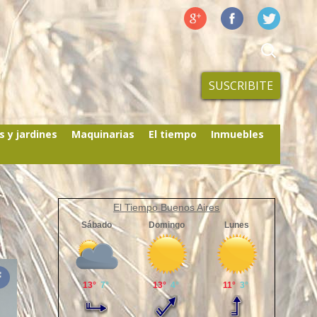
SUSCRIBITE
s y jardines
Maquinarias
El tiempo
Inmuebles
El Tiempo Buenos Aires