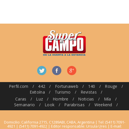
Perfil.com
/
442
/
Fortunaweb
/
140
/
Rouge
/
Exitoína
/
Turismo
/
Revistas
/
Caras
/
Luz
/
Hombre
/
Noticias
/
Mía
/
Semanario
/
Look
/
Parabrisas
/
Weekend
/
Domicilio: California 2715, C1289ABI, CABA, Argentina | Tel: (5411) 7091-
4921 | (5411) 7091-4922 | Editor responsable: Ursula Ures | E-mail: