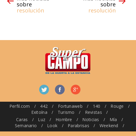
sobre
sobre
resolución
resolución
Perfil.com
/
442
/
Fortunaweb
/
140
/
Rouge
/
Exitoína
/
Turismo
/
Revistas
/
Caras
/
Luz
/
Hombre
/
Noticias
/
Mía
/
Semanario
/
Look
/
Parabrisas
/
Weekend
/