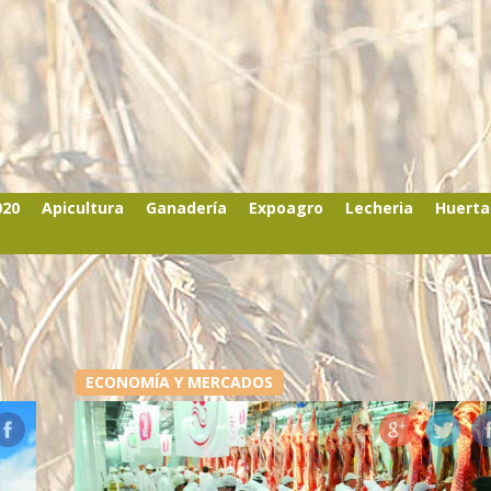
020
Apicultura
Ganadería
Expoagro
Lecheria
Huerta
ECONOMÍA Y MERCADOS