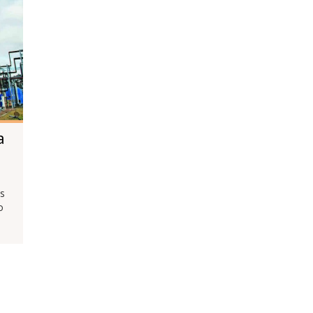
a
as
o