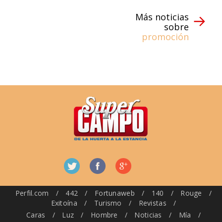
Más noticias
sobre
promoción
Perfil.com
/
442
/
Fortunaweb
/
140
/
Rouge
/
Exitoína
/
Turismo
/
Revistas
/
Caras
/
Luz
/
Hombre
/
Noticias
/
Mía
/