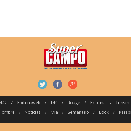
442
/
Fortunaweb
/
140
/
Rouge
/
Exitoína
/
Turism
Hombre
/
Noticias
/
Mía
/
Semanario
/
Look
/
Parab