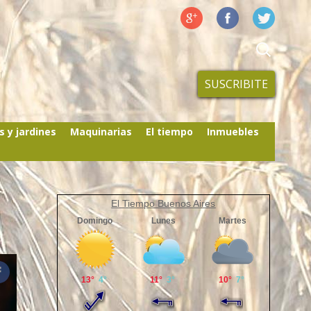
SUSCRIBITE
s y jardines
Maquinarias
El tiempo
Inmuebles
El Tiempo Buenos Aires