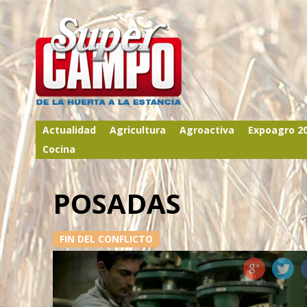
Actualidad
Agricultura
Agroactiva
Expoagro 2
Cocina
POSADAS
FIN DEL CONFLICTO