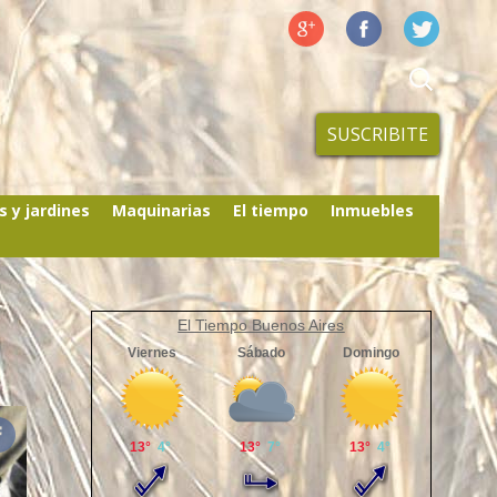
SUSCRIBITE
s y jardines
Maquinarias
El tiempo
Inmuebles
El Tiempo Buenos Aires