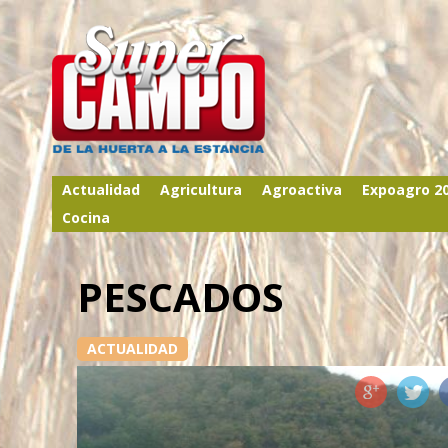
Actualidad
Agricultura
Agroactiva
Expoagro 2
Cocina
PESCADOS
ACTUALIDAD