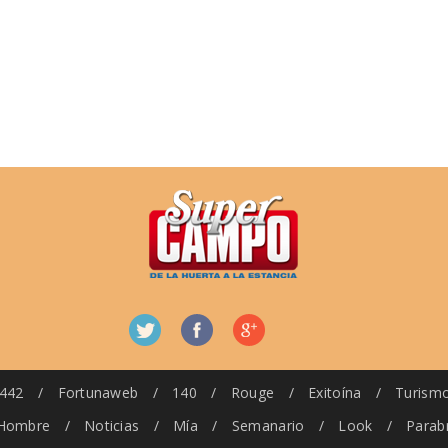
442
/
Fortunaweb
/
140
/
Rouge
/
Exitoína
/
Turism
Hombre
/
Noticias
/
Mía
/
Semanario
/
Look
/
Parab