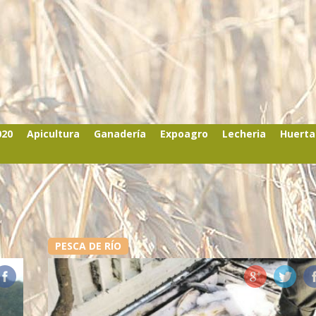
020
Apicultura
Ganadería
Expoagro
Lecheria
Huerta
PESCA DE RÍO