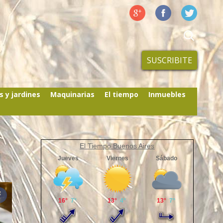
SUSCRIBITE
s y jardines
Maquinarias
El tiempo
Inmuebles
El Tiempo Buenos Aires