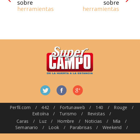
sobre
sobre
herramientas
herramientas
Perfil.com
/
442
/
Fortunaweb
/
140
/
Rouge
/
Exitoína
/
Turismo
/
Revistas
/
Caras
/
Luz
/
Hombre
/
Noticias
/
Mía
/
Semanario
/
Look
/
Parabrisas
/
Weekend
/