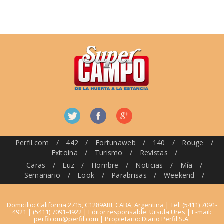
Perfil.com
/
442
/
Fortunaweb
/
140
/
Rouge
/
Exitoína
/
Turismo
/
Revistas
/
Caras
/
Luz
/
Hombre
/
Noticias
/
Mía
/
Semanario
/
Look
/
Parabrisas
/
Weekend
/
Domicilio: California 2715, C1289ABI, CABA, Argentina | Tel: (5411) 7091-
4921 | (5411) 7091-4922 | Editor responsable: Ursula Ures | E-mail:
perfilcom@perfil.com
| Propietario: Diario Perfil S.A.