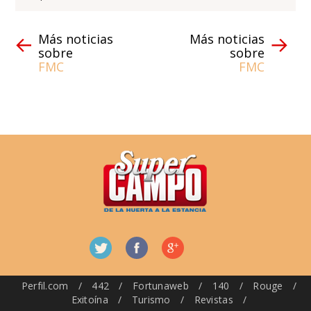
Más noticias
Más noticias
sobre
sobre
FMC
FMC
Perfil.com
/
442
/
Fortunaweb
/
140
/
Rouge
/
Exitoína
/
Turismo
/
Revistas
/